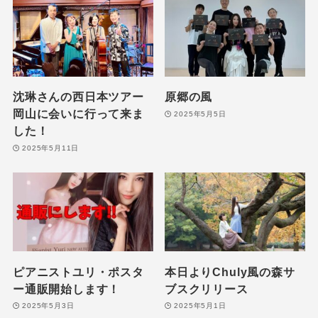
沈琳さんの西日本ツアー
原郷の風
岡山に会いに行って来ま
2025年5月5日
した！
2025年5月11日
ピアニストユリ・ポスタ
本日よりChuly風の森サ
ー通販開始します！
ブスクリリース
2025年5月3日
2025年5月1日