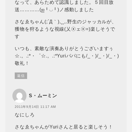
なって、あらためて認識しました。５回目放
送…………(ஐ╹◡╹)ノ感動しました
さなゑちゃん(;´Д｀),¸¸,.野生のジャッカルが、
獲物を狩るような視線(乂☉ェ☉=)楽しそうで
す
いつも、素敵な演奏ありがとうございますぅ
☆.。.:*・゜☆.。.:*Yuriパパにも/_・)/_・)/_・)
敬礼！
返信
S・ムーミン
2011年9月14日 11:17 AM
なにしろ
さなゑちゃんがYuriさんと居ると楽しそう！