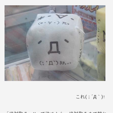
これ(；´Д｀)↑