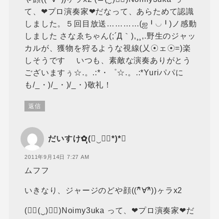
て、❤プロ演奏家❤だなって、あらためて認識
しました。５回目放送…………(ஐ╹◡╹)ノ感動
しました さなゑちゃん(;´Д｀),¸¸,.野生のジャッ
カルが、獲物を狩るような視線(乂☉ェ☉=)楽
しそうです いつも、素敵な演奏ありがとう
ございますぅ☆.。.:*・゜☆.。.:*Yuriパパに
も/_・)/_・)/_・)敬礼！
返信
だいすけ✿ฺฺ(◡‿◡ฺ*)*❤
2011年9月14日 7:27 AM
ムフフ
いきなり、ジャージのどや顔((^ิ∀^ิ))ヶラx2
(≖ิ(‿)≖ิ)Noimy3uka って、❤プロ演奏家❤だ