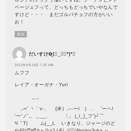
ベージェフって、どっちもどっちでいやなんで
すけど・・・ まだゴルバチョフの方がいい
お！
返信
だいすけ✿ฺฺ(◡‿◡ฺ*)*❤
2011年9月14日 7:25 AM
ムフフ
レイア・オーガナ・Yuri
_＿
,-<´ 丶｀v-、 {米｝,-‐‐ーi ｝ . ゛ーヘ!
‘ー‘ノ´,、＿__、 〔」 j_i_)_フ’)┘￣
Ч「Τ| ムj__Lゝ いきなり、ジャージのど
や顔((^ิ∀^ิ))ヶラx2 (≖ิ(‿)≖ิ)Noimy3uka っ