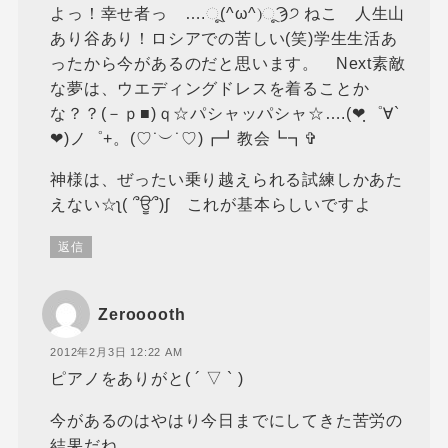
よっ！幸せ者っ ….ૂ(^ω^)ૂϠ੭ ねこ 人生山
あり谷あり！ロシアでの苦しい(笑)学生生活あ
ったから今があるのだと思います。 Next素敵
な夢は、ウエディングドレスを着ることか
な？？(－ｐ■)ｑ☆パシャッパシャ☆….(❤ฺ゜∀`
❤)ノ゜+。(♡˙︶˙♡)┏┛教会┗┓✞
神様は、ぜったい乗り越えられる試練しかあた
えない☆ʅ( ՞ਊ՞)ʃ これが基本らしいですよ
返信
Zerooooth
2012年2月3日 12:22 AM
ピアノをありがと( ´ ▽ ` )
今があるのはやはり今日までにしてきた苦労の
結果だね。