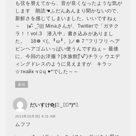
も弦を替えてから、音が良くなったような気が
します 朗読☚ふだんあんまり聞かないので、
新鮮さを感じてしまいました。いいですねぇ
～ |๑-ิ _-ิ||| Minaさんが、Twitterで「ガチク
ラ！！vol.3 潜入中」書き込みがありまし
た。 18☸ヾ(。╹ω╹。)ノ☸ 7 ″フリフリ ヘア
ピンヘアゴムいっぱい使うんですねぇ～ 最後
に、今回のお洋服？[水族館] ิ౪ ิ)チラッ ウエデ
ィングドレスのように見えますが キラッ
☆тнайк ч☺ц ♥*でした～～
返信
だいすけ✿ฺฺ(◡‿◡ฺ*)*❤
2011年10月3日 6:21 AM
ムフフ