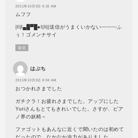
2011年10月3日 6:32 AM
ムフフ
|ll|l▄█▀█●l|ll||送信がうまくいかない┉┉┉ふ
ぅ！ゴメンナサイ
返信
はぷち
2011年10月3日 8:04 AM
おつかれさまでした
ガチクラ！お疲れさまでした。アップにした
Yuriさんもとてもきれいでした。さすが、ピア
ノ界の妖精～
ファゴットもあんなに近くで聞いたのは初めて
だったので、なかなか迫力がありました。