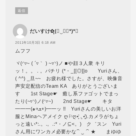
返信
だいすけ✿ฺฺ(◡‿◡ฺ*)*❤
2011年10月3日 6:18 AM
ムフフ
ヾ(◜▿~ ( ´▿｀ ) ~▿◝)ノ ■や顔３人衆 キリ
ッ！。。 . 。パチリ (*・_[[◎]]o Yuriさん、
( ^^) _旦~~ お疲れ様でした。さすが、映像音
声安定配信のTeam KA ありがとうございま
す 1st Stage☛ 癒し系ファゴットでまっ
たり(~▿◝)ノ(◜▿~) 2nd Stage☛ キタ
━━━(๑￫ܫ￩)━━ッ !! Yuriさんの美しいお洋
服とMinaヘアメイク ღ⚐ღ•̥̑ .̮ •̥̑).カメラがちょ
っと遠い*:.。.。.:*・ノ⊆<。) ク゛スン Yuri
さん用にワンカメ必要かな⁀ ‿ ⁀ ★ まゆゆ