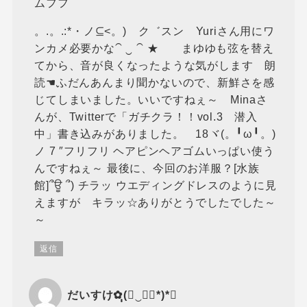
ムフフ
。.。.:*・ノ⊆<。) ク゛スン Yuriさん用にワ
ンカメ必要かな⁀ ‿ ⁀ ★ まゆゆも弦を替え
てから、音が良くなったような気がします 朗
読☚ふだんあんまり聞かないので、新鮮さを感
じてしまいました。いいですねぇ～ Minaさ
んが、Twitterで「ガチクラ！！vol.3 潜入
中」書き込みがありました。 18ヾ(。╹ω╹。)
ノ 7 ″フリフリ ヘアピンヘアゴムいっぱい使う
んですねぇ～ 最後に、今回のお洋服？[水族
館]՞ਊ ՞) チラッ ウエディングドレスのように見
えますが キラッ☆ありがとうでしたでした～
～
返信
だいすけ✿ฺฺ(◡‿◡ฺ*)*❤