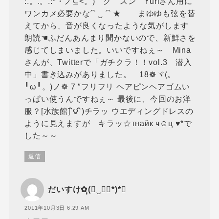
:.。.。.:*・ノ⊆<。) ク゛スン Yuriさん用に
ワンカメ必要かな⁀ ‿ ⁀ ★ まゆゆも弦を替
えてから、音が良くなったような気がします
朗読☚ふだんあんまり聞かないので、新鮮さを
感じてしまいました。いいですねぇ～ Mina
さんが、Twitterで「ガチクラ！！vol.3 潜入
中」書き込みがありました。 18☸ヾ(。
╹ω╹。)ノ☸ 7 ″フリフリ ヘアピンヘアゴムい
っぱい使うんですねぇ～ 最後に、今回のお洋
服？[水族館] ิ౪ ิ)チラッ ウエディングドレスの
ように見えますが キラッ☆тнайк ч☺ц ♥*で
した～～
返信
だいすけ✿ฺฺ(◡‿◡ฺ*)*❤
2011年10月3日 6:29 AM