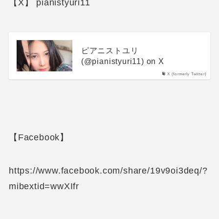
【X】 pianistyuri11
ピアニストユリ
(@pianistyuri11) on X
X (formerly Twitter)
【Facebook】
https://www.facebook.com/share/19v9oi3deq/?
mibextid=wwXIfr