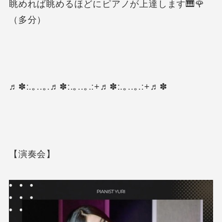
眺めれば眺めるほどにピアノが上達します🎹🌹
（多分）
♬✽:.｡..｡.♬✽:.｡..｡.:+♬✽:.｡..｡.:+♬✽
【演奏会】