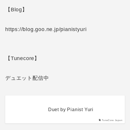
【Blog】
https://blog.goo.ne.jp/pianistyuri
【Tunecore】
デュエット配信中
Duet by Pianist Yuri
TuneCore Japan