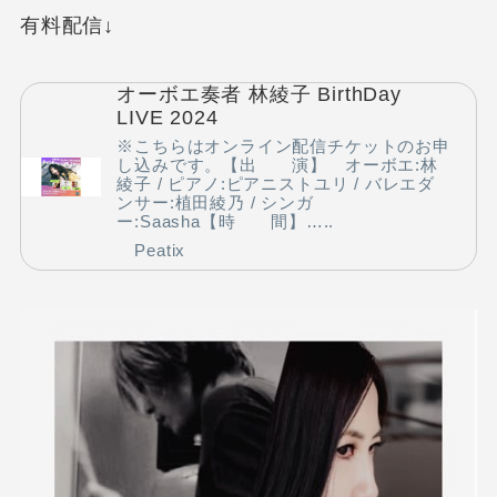
有料配信↓
オーボエ奏者 林綾子 BirthDay
LIVE 2024
※こちらはオンライン配信チケットのお申
し込みです。【出 演】 オーボエ:林
綾子 / ピアノ:ピアニストユリ / バレエダ
ンサー:植田綾乃 / シンガ
ー:Saasha【時 間】…..
Peatix